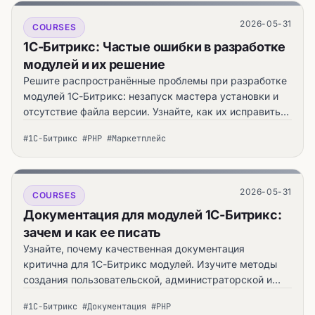
2026-05-31
COURSES
1С-Битрикс: Частые ошибки в разработке
модулей и их решение
Решите распространённые проблемы при разработке
модулей 1С-Битрикс: незапуск мастера установки и
отсутствие файла версии. Узнайте, как их исправить
— практическое руководство automata.sale.
#1С-Битрикс #PHP #Маркетплейс
2026-05-31
COURSES
Документация для модулей 1С-Битрикс:
зачем и как ее писать
Узнайте, почему качественная документация
критична для 1С-Битрикс модулей. Изучите методы
создания пользовательской, администраторской и
технической. — практическое руководство
#1С-Битрикс #Документация #PHP
automata.sale.