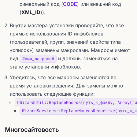
символьный код (
CODE
) или внешний код
(
XML_ID
)).
Внутри мастера установки проверяйте, что все
прямые использования ID инфоблоков
(пользователей, групп, значений свойств типа
«список») заменены макросами. Макросы имеют
вид
и должны заменяться на
#имя_макроса#
этапе установки инфоблоков.
Убедитесь, что все макросы заменяются во
время установки решения. Для замены можно
использовать следующие функции:
CWizardUtil::ReplaceMacros(путь_к_файлу, Array("и
WizardServices::ReplaceMacrosRecursive(путь_к_к
Многосайтовость