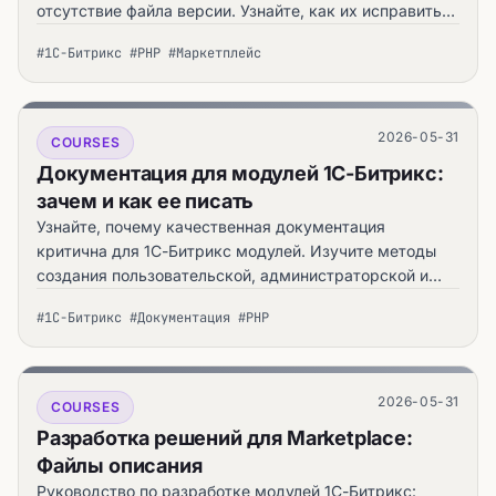
отсутствие файла версии. Узнайте, как их исправить
— практическое руководство automata.sale.
#1С-Битрикс #PHP #Маркетплейс
2026-05-31
COURSES
Документация для модулей 1С-Битрикс:
зачем и как ее писать
Узнайте, почему качественная документация
критична для 1С-Битрикс модулей. Изучите методы
создания пользовательской, администраторской и
технической. — практическое руководство
#1С-Битрикс #Документация #PHP
automata.sale.
2026-05-31
COURSES
Разработка решений для Marketplace:
Файлы описания
Руководство по разработке модулей 1С-Битрикс: