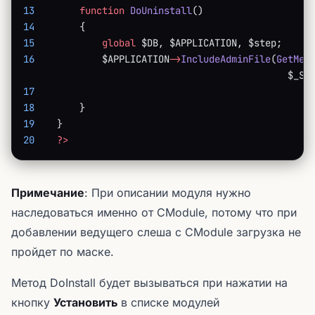
13
        function
 DoUninstall
()
14
        {
15
            global
 $DB, $APPLICATION, $step;
16
            $APPLICATION
->
IncludeAdminFile
(
GetMes
                                               $_SE
17
18
        }
19
    }
20
    ?>
Примечание
: При описании модуля нужно
наследоваться именно от CModule, потому что при
добавлении ведущего слеша с CModule загрузка не
пройдет по маске.
Метод DoInstall будет вызываться при нажатии на
кнопку
Установить
в списке модулей