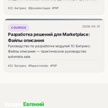
технической. — практическое руководство
#1С-Битрикс #Документация #PHP
automata.sale.
2026-05-31
COURSES
Разработка решений для Marketplace:
Файлы описания
Руководство по разработке модулей 1С-Битрикс:
Файлы описания — практическое руководство
automata.sale.
#1С-Битрикс #Маркетплейс #PHP
Урядов
Евгений