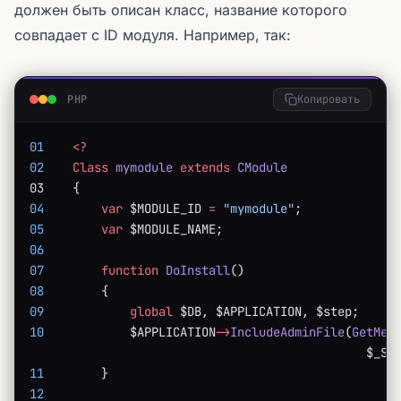
должен быть описан класс, название которого
совпадает с ID модуля. Например, так:
PHP
Копировать
01
    <?
02
    Class
 mymodule
 extends
 CModule
03    {
04
        var
 $MODULE_ID 
=
 "mymodule"
;
05
        var
 $MODULE_NAME;
06
07
        function
 DoInstall
()
08
        {
09
            global
 $DB, $APPLICATION, $step;
10
            $APPLICATION
->
IncludeAdminFile
(
GetMes
                                               $_SE
11
        }
12