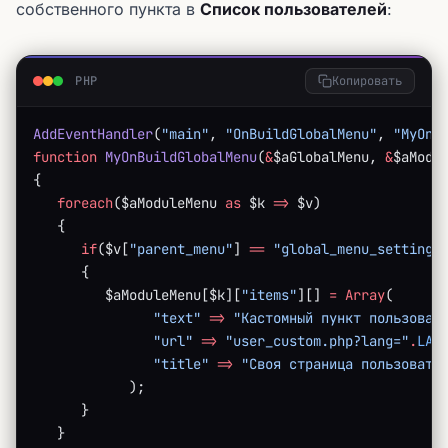
собственного пункта в
Список пользователей
:
PHP
Копировать
AddEventHandler
(
"main"
, 
"OnBuildGlobalMenu"
, 
"MyOnB
function
 MyOnBuildGlobalMenu
(
&
$aGlobalMenu, 
&
$aModu
{ 
   foreach
($aModuleMenu 
as
 $k 
=>
 $v)
   { 
      if
($v[
"parent_menu"
] 
==
 "global_menu_settings
      { 
         $aModuleMenu[$k][
"items"
][] 
=
 Array
(
               "text"
 =>
 "Кастомный пункт пользоват
               "url"
 =>
 "user_custom.php?lang="
.
LAN
               "title"
 =>
 "Своя страница пользовате
            ); 
      } 
   } 