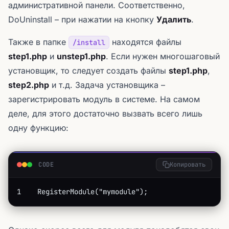
административной панели. Соответственно,
DoUninstall – при нажатии на кнопку
Удалить
.
Также в папке
находятся файлы
/install
step1.php
и
unstep1.php
. Если нужен многошаговый
установщик, то следует создать файлы
step1.php
,
step2.php
и т.д. Задача установщика –
зарегистрировать модуль в системе. На самом
деле, для этого достаточно вызвать всего лишь
одну функцию:
CODE
Копировать
1    RegisterModule("mymodule");