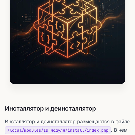
Инсталлятор и деинсталлятор
Инсталлятор и деинсталлятор размещаются в файле
. В нем
/local/modules/ID модуля/install/index.php