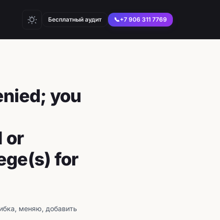
Бесплатный аудит
📞
+7 906 311 7769
enied; you
 or
ge(s) for
шибка, меняю, добавить