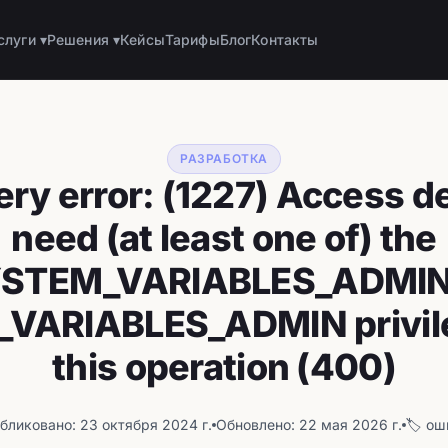
слуги ▾
Решения ▾
Кейсы
Тарифы
Блог
Контакты
РАЗРАБОТКА
ry error: (1227) Access d
need (at least one of) the
STEM_VARIABLES_ADMIN
VARIABLES_ADMIN privile
this operation (400)
бликовано: 23 октября 2024 г.
Обновлено: 22 мая 2026 г.
🏷️ о