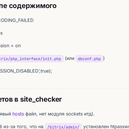
ипе содержимого
ODING_FAILED
ss
sion = on
(или
)
trix/php_interface/init.php
dbconf.php
SSION_DISABLED’,true);
ов в site_checker
рявый
hosts
файл, нет модуля sockets итд).
 из-за того, что на
установлен htpasswd
/bitrix/admin/