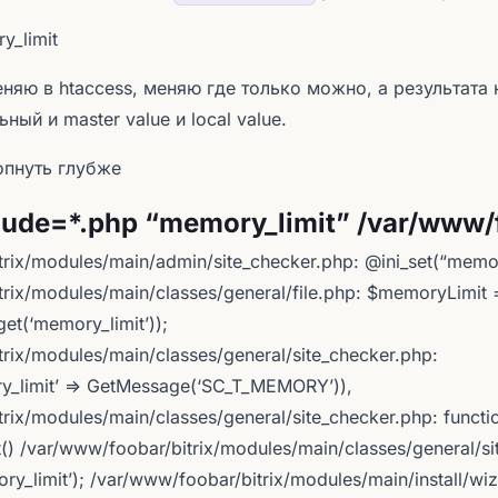
y_limit
еняю в htaccess, меняю где только можно, а результата
ный и master value и local value.
опнуть глубже
clude=*.php “memory_limit” /var/www
rix/modules/main/admin/site_checker.php: @ini_set(“memor
rix/modules/main/classes/general/file.php: $memoryLimit 
get(‘memory_limit’));
rix/modules/main/classes/general/site_checker.php:
y_limit’ => GetMessage(‘SC_T_MEMORY’)),
rix/modules/main/classes/general/site_checker.php: functi
) /var/www/foobar/bitrix/modules/main/classes/general/si
ory_limit’); /var/www/foobar/bitrix/modules/main/install/wi