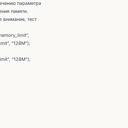
начению параметра
ения памяти.
е внимание, тест
memory_limit”,
mit”, “128M”);
mit”, “128M”);