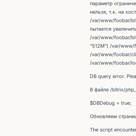
параметр ограничен
нельзя, т.к. на хо
/var/www/foobar/bi
пытается увеличит
/var/www/foobar/bit
“512M”) /var/www/fo
/var/www/foobar/cli/
/var/www/foobar/lo
DB query error. Plea
В файле /bitrix/php
$DBDebug = true;
Обновляем страниц
The script encounte