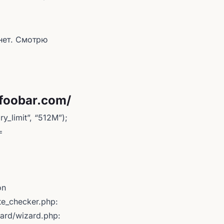
 нет. Смотрю
/foobar.com/
y_limit”, “512M”);
=
on
te_checker.php:
zard/wizard.php: