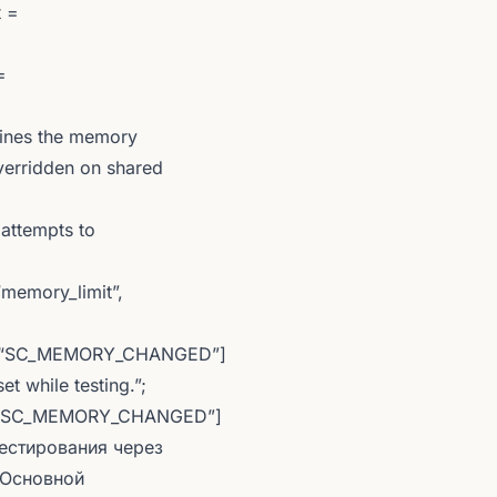
t =
=
fines the memory
verridden on shared
attempts to
“memory_limit”,
ESS[“SC_MEMORY_CHANGED”]
t while testing.”;
ESS[“SC_MEMORY_CHANGED”]
тестирования через
p:Основной