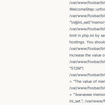
/var/www/foobar/bi
WelcomeStep::unform
/var/www/foobar/bit
“\n@ini_set(“memory_
/var/www/foobar/bi
limit in php.ini by s
hostings. You should
/var/www/foobar/bit
increase the value 
/var/www/foobar/bit
“512M”)
/var/www/foobar/b
= “The value of mem
/var/www/foobar/b
= “Значение memor
ini_set.”; /var/www