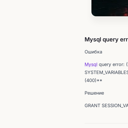
Mysql query err
Ошибка
Mysql
query error: (
SYSTEM_VARIABLES_
(400)**
Решение
GRANT SESSION_V