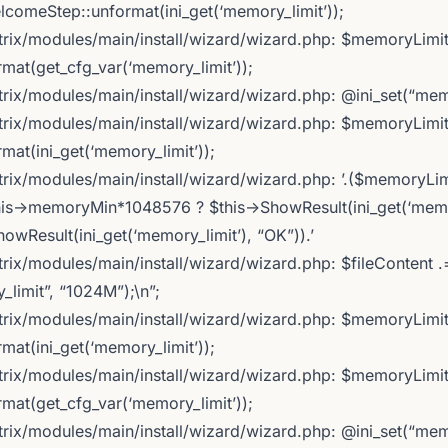
omeStep::unformat(ini_get(‘memory_limit’));
trix/modules/main/install/wizard/wizard.php: $memoryLimi
at(get_cfg_var(‘memory_limit’));
rix/modules/main/install/wizard/wizard.php: @ini_set(“mem
trix/modules/main/install/wizard/wizard.php: $memoryLimi
at(ini_get(‘memory_limit’));
rix/modules/main/install/wizard/wizard.php: ’.($memoryLim
is->memoryMin*1048576 ? $this->ShowResult(ini_get(‘memor
owResult(ini_get(‘memory_limit’), “OK”)).’
rix/modules/main/install/wizard/wizard.php: $fileContent .
_limit”, “1024M”);\n”;
trix/modules/main/install/wizard/wizard.php: $memoryLimi
at(ini_get(‘memory_limit’));
trix/modules/main/install/wizard/wizard.php: $memoryLimi
at(get_cfg_var(‘memory_limit’));
rix/modules/main/install/wizard/wizard.php: @ini_set(“memo