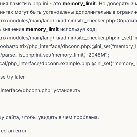
ия памяти в php.ini - это
memory_limit
. Но доверять з
стингах могут быть установлены дополнительные огранич
trix/modules/main/lang/ru/admin/site_checker.php:Обратит
ь значение
memory_limit
используя код:
rix/modules/main/lang/ru/admin/site_checker.php:ini_set(“
obar/bitrix/php_interface/dbconn.php:@ini_set(“memory_li
parse_list.php:ini_set(‘memory_limit’, ‘2048M’);
cal/php_interface/dbconn.example.php:@ini_set(“memory_li
se try later
_interface/dbconn.php` установить
у сайта, чтобы увидеть в чем проблема.
red an error