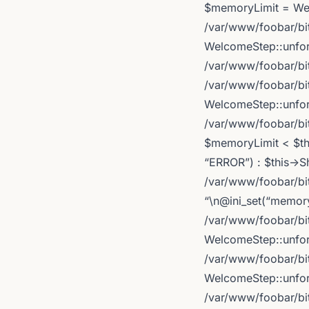
$memoryLimit = Welc
/var/www/foobar/bi
WelcomeStep::unform
/var/www/foobar/bit
/var/www/foobar/bi
WelcomeStep::unform
/var/www/foobar/bit
$memoryLimit < $th
“ERROR”) : $this->Sh
/var/www/foobar/bit
“\n@ini_set(“memory
/var/www/foobar/bi
WelcomeStep::unform
/var/www/foobar/bi
WelcomeStep::unform
/var/www/foobar/bit