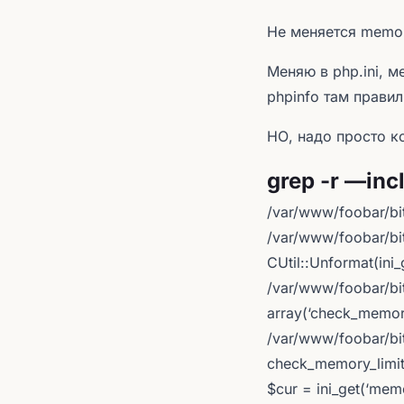
Не меняется memor
Меняю в php.ini, м
phpinfo там правиль
НО, надо просто к
grep -r —in
/var/www/foobar/bit
/var/www/foobar/bit
CUtil::Unformat(ini_
/var/www/foobar/bit
array(‘check_memor
/var/www/foobar/bit
check_memory_limit(
$cur = ini_get(‘mem