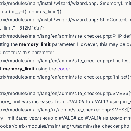
trix/modules/main/install/wizard/wizard.php: $memoryLimi
at(ini_get(‘memory_limit’));
rix/modules/main/install/wizard/wizard.php: $fileContent .
limit”, “512M”);\n”;
trix/modules/main/lang/en/admin/site_checker.php:PHP de
etting the
memory_limit
parameter. However, this may be o
 not trust this parameter.
rix/modules/main/lang/en/admin/site_checker.php:The test 
of
memory_limit
using the
code
:
rix/modules/main/lang/en/admin/site_checker.php:`ini_set(
itrix/modules/main/lang/en/admin/site_checker.php:$M
ory_limit was increased from #VAL0# to #VAL1# using ini_se
itrix/modules/main/lang/ru/admin/site_checker.php:$M
y_limit было увеличено с #VAL0# до #VAL1# на момент 
/foobar/bitrix/modules/main/lang/ru/admin/site_checker.ph