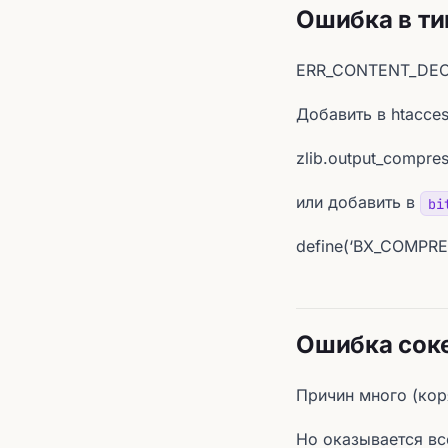
Ошибка в т
ERR_CONTENT_DEC
Добавить в htacce
zlib.output_compres
или добавить в
bi
define(‘BX_COMPRE
Ошибка сокет
Причин много (ко
Но оказывается всё