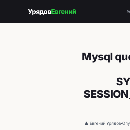
Урядов
Евгений
У
Mysql que
SY
SESSION_
👤 Евгений Урядов
Опу