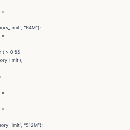
t =
ory_limit”, “64M”);
t =
it > 0 &&
y_limit’),
=
t =
t =
ry_limit”, “512M”);