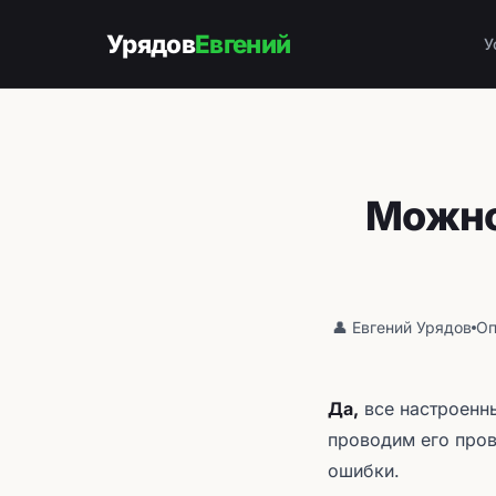
Урядов
Евгений
У
Можно 
👤 Евгений Урядов
Оп
Да,
все настроенны
проводим его пров
ошибки.