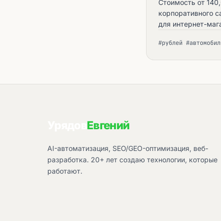
Стоимость от 140
корпоративного с
для интернет-маг
решений. Эти реш
#рублей #автомобил
приобретением ав
получаете.
Урядов
Евгений
AI-автоматизация, SEO/GEO-оптимизация, веб-
разработка. 20+ лет создаю технологии, которые
работают.