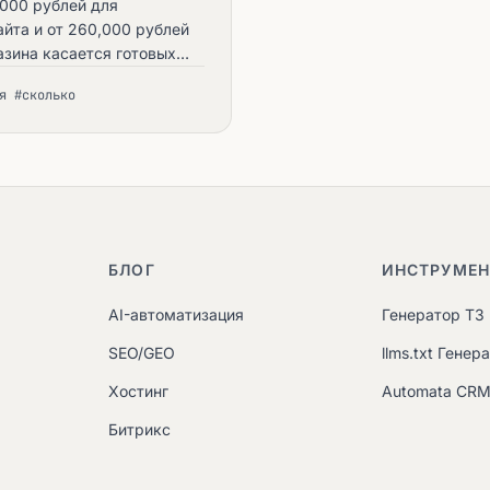
,000 рублей для
айта и от 260,000 рублей
азина касается готовых
ения можно сравнить с
я #сколько
томобиля из салона: вы
БЛОГ
ИНСТРУМЕ
AI-автоматизация
Генератор ТЗ
SEO/GEO
llms.txt Генер
Хостинг
Automata CR
Битрикс