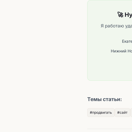
🚀 Н
Я работаю уда
Екат
Нижний Н
Темы статьи:
#продвигать
#сайт