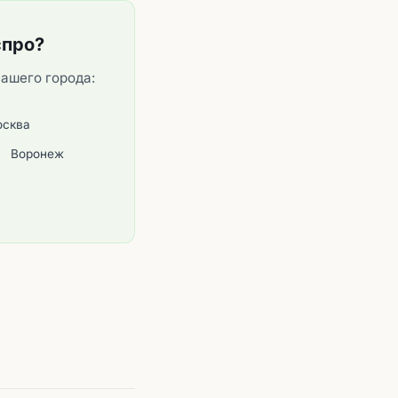
спро?
вашего города:
сква
Воронеж