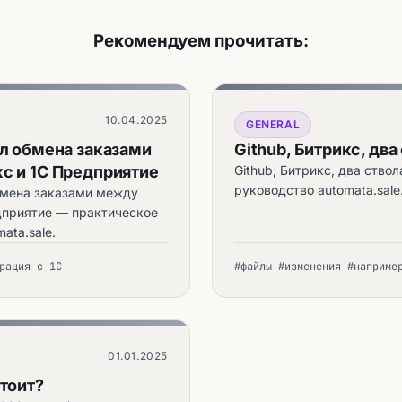
Рекомендуем прочитать:
10.04.2025
GENERAL
йл обмена заказами
Github, Битрикс, два
с и 1С Предприятие
Github, Битрикс, два ство
руководство automata.sale
бмена заказами между
дприятие — практическое
ata.sale.
рация с 1С
#файлы #изменения #наприме
01.01.2025
тоит?