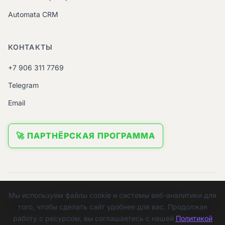
Automata CRM
КОНТАКТЫ
+7 906 311 7769
Telegram
Email
🚀 ПАРТНЁРСКАЯ ПРОГРАММА
© 2026 ИП Урядов Евгений Евгеньевич.
Мы используем файлы cookie и системы веб-аналитики для
ИНН:
645112058391 |
ОГРНИП:
312645301900058 |
ОКВЭД:
того, чтобы сделать сайт удобнее для вас. Продолжая
62.09
работу с ресурсом, вы соглашаетесь с нашей
Политикой