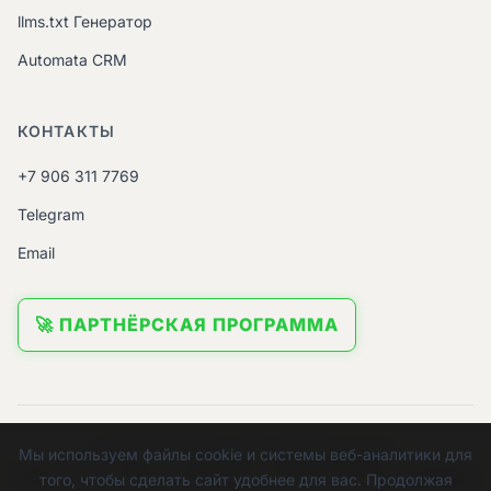
llms.txt Генератор
Automata CRM
КОНТАКТЫ
+7 906 311 7769
Telegram
Email
🚀 ПАРТНЁРСКАЯ ПРОГРАММА
© 2026 ИП Урядов Евгений Евгеньевич.
Мы используем файлы cookie и системы веб-аналитики для
ИНН:
645112058391 |
ОГРНИП:
312645301900058 |
ОКВЭД:
того, чтобы сделать сайт удобнее для вас. Продолжая