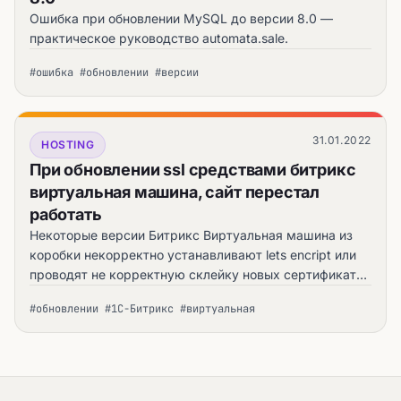
Ошибка при обновлении MySQL до версии 8.0 —
практическое руководство automata.sale.
#ошибка #обновлении #версии
31.01.2022
HOSTING
При обновлении ssl средствами битрикс
виртуальная машина, сайт перестал
работать
Некоторые версии Битрикс Виртуальная машина из
коробки некорректно устанавливают lets encript или
проводят не корректную склейку новых сертификатов
при обновлении. Можно поменять их вручную.
#обновлении #1С-Битрикс #виртуальная
Посмотрет.