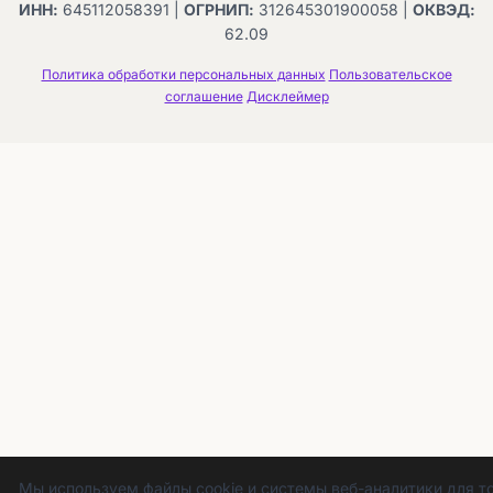
ИНН:
645112058391 |
ОГРНИП:
312645301900058 |
ОКВЭД:
62.09
Политика обработки персональных данных
Пользовательское
соглашение
Дисклеймер
Мы используем файлы cookie и системы веб-аналитики для то