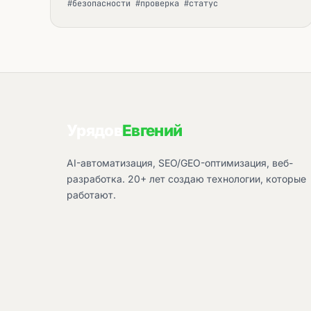
#безопасности #проверка #статус
Урядов
Евгений
AI-автоматизация, SEO/GEO-оптимизация, веб-
разработка. 20+ лет создаю технологии, которые
работают.