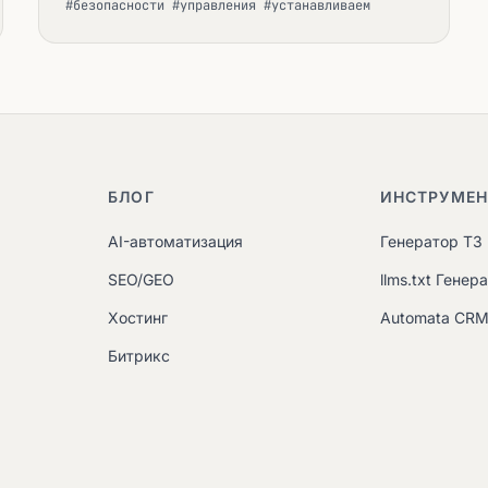
#безопасности #управления #устанавливаем
БЛОГ
ИНСТРУМЕ
AI-автоматизация
Генератор ТЗ
SEO/GEO
llms.txt Генер
Хостинг
Automata CR
Битрикс