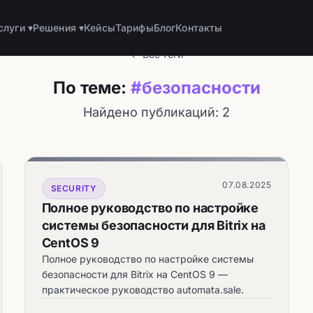
слуги ▾
Решения ▾
Кейсы
Тарифы
Блог
Контакты
← Все теги
По теме:
#безопасности
Найдено публикаций: 2
07.08.2025
SECURITY
Полное руководство по настройке
системы безопасности для Bitrix на
CentOS 9
Полное руководство по настройке системы
безопасности для Bitrix на CentOS 9 —
практическое руководство automata.sale.