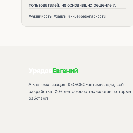
пользователей, не обновивших решение и
ядро битрикса. — практическое руководство
#уязвимость #файлы #кибербезопасности
automata.sale.
Урядов
Евгений
AI-автоматизация, SEO/GEO-оптимизация, веб-
разработка. 20+ лет создаю технологии, которые
работают.