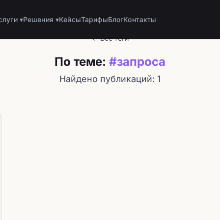
слуги ▾
Решения ▾
Кейсы
Тарифы
Блог
Контакты
← Все теги
По теме:
#запроса
Найдено публикаций: 1