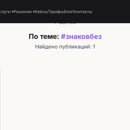
слуги ▾
Решения ▾
Кейсы
Тарифы
Блог
Контакты
← Все теги
По теме:
#знаковбез
Найдено публикаций: 1