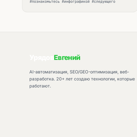
#познакомьтесь #инфографикой #следующего
Урядов
Евгений
AI-автоматизация, SEO/GEO-оптимизация, веб-
разработка. 20+ лет создаю технологии, которые
работают.