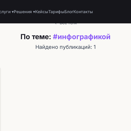
слуги ▾
Решения ▾
Кейсы
Тарифы
Блог
Контакты
← Все теги
По теме:
#инфографикой
Найдено публикаций: 1