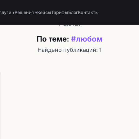
слуги ▾
Решения ▾
Кейсы
Тарифы
Блог
Контакты
← Все теги
По теме:
#любом
Найдено публикаций: 1