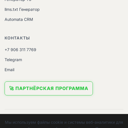
llms.txt Генератор
Automata CRM
КОНТАКТЫ
+7 906 311 7769
Telegram
Email
🚀 ПАРТНЁРСКАЯ ПРОГРАММА
© 2026 ИП Урядов Евгений Евгеньевич.
Мы используем файлы cookie и системы веб-аналитики для
ИНН:
645112058391 |
ОГРНИП:
312645301900058 |
ОКВЭД: