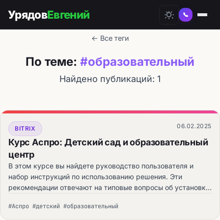
Урядов
Евгений
📞
← Все теги
По теме:
#образовательный
Найдено публикаций: 1
06.02.2025
BITRIX
Курс Аспро: Детский сад и образовательный
центр
В этом курсе вы найдете руководство пользователя и
набор инструкций по использованию решения. Эти
рекомендации отвечают на типовые вопросы об установке,
первичной настройке решения, заполнении сайта
#Аспро #детский #образовательный
контентом и запуске интернет-магазина.