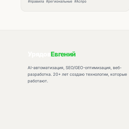
#правила #региональные #Аспро
Урядов
Евгений
AI-автоматизация, SEO/GEO-оптимизация, веб-
разработка. 20+ лет создаю технологии, которые
работают.