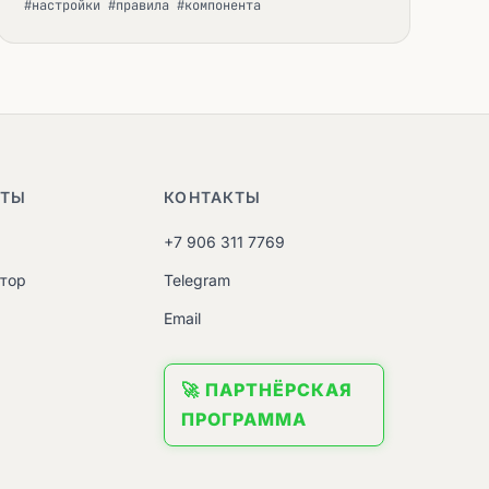
#настройки #правила #компонента
НТЫ
КОНТАКТЫ
+7 906 311 7769
атор
Telegram
M
Email
🚀 ПАРТНЁРСКАЯ
ПРОГРАММА