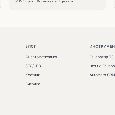
#1С-Битрикс #компонента #правила
БЛОГ
ИНСТРУМЕ
AI-автоматизация
Генератор ТЗ
SEO/GEO
llms.txt Генер
Хостинг
Automata CR
Битрикс