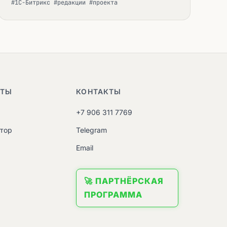
#1С-Битрикс #редакции #проекта
НТЫ
КОНТАКТЫ
+7 906 311 7769
атор
Telegram
M
Email
🚀 ПАРТНЁРСКАЯ
ПРОГРАММА