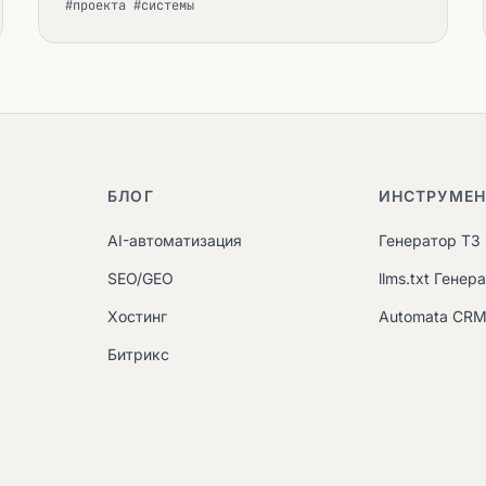
#проекта #системы
БЛОГ
ИНСТРУМЕ
AI-автоматизация
Генератор ТЗ
SEO/GEO
llms.txt Генер
Хостинг
Automata CR
Битрикс