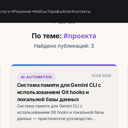
слуги ▾
Решения ▾
Кейсы
Тарифы
Блог
Контакты
← Все теги
По теме:
#проекта
Найдено публикаций: 3
13.08.2025
AI-AUTOMATION
Система памяти для Gemini CLI с
использованием Git hooks и
локальной базы данных
Система памяти для Gemini CLI с
использованием Git hooks и локальной базы
данных — практическое руководство
automata.sale.