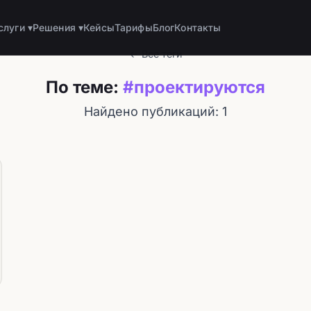
слуги ▾
Решения ▾
Кейсы
Тарифы
Блог
Контакты
← Все теги
По теме:
#проектируются
Найдено публикаций: 1