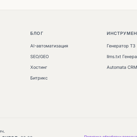
БЛОГ
ИНСТРУМЕ
AI-автоматизация
Генератор ТЗ
SEO/GEO
llms.txt Генер
Хостинг
Automata CR
Битрикс
ич.
Политика обработки персон