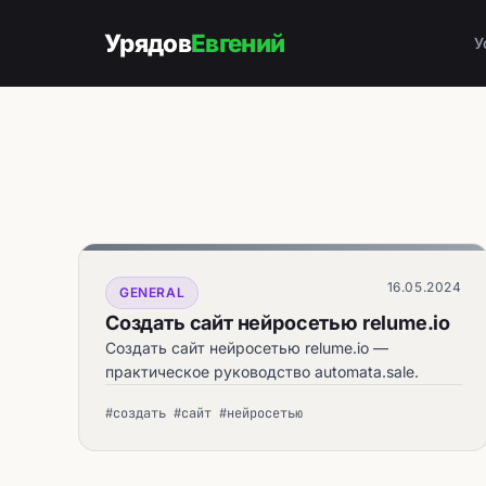
Урядов
Евгений
У
16.05.2024
GENERAL
Создать сайт нейросетью relume.io
Создать сайт нейросетью relume.io —
практическое руководство automata.sale.
#создать #сайт #нейросетью