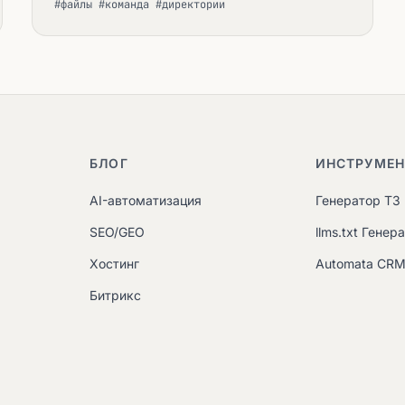
#файлы #команда #директории
БЛОГ
ИНСТРУМЕ
AI-автоматизация
Генератор ТЗ
SEO/GEO
llms.txt Генер
Хостинг
Automata CR
Битрикс