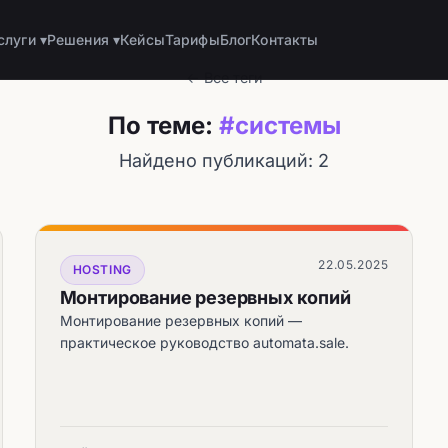
слуги ▾
Решения ▾
Кейсы
Тарифы
Блог
Контакты
← Все теги
По теме:
#системы
Найдено публикаций: 2
22.05.2025
HOSTING
Монтирование резервных копий
Монтирование резервных копий —
практическое руководство automata.sale.