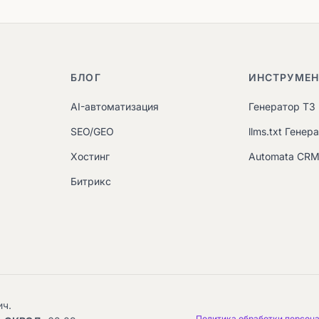
БЛОГ
ИНСТРУМЕ
AI-автоматизация
Генератор ТЗ
SEO/GEO
llms.txt Генер
Хостинг
Automata CR
Битрикс
ич.
Политика обработки персон