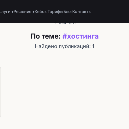
слуги ▾
Решения ▾
Кейсы
Тарифы
Блог
Контакты
← Все теги
По теме:
#хостинга
Найдено публикаций: 1