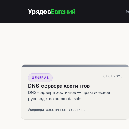
Урядов
Евгений
У
01.01.2025
GENERAL
DNS-сервера хостингов
DNS-сервера хостингов — практическое
руководство automata.sale.
#сервера #хостингов #хостинга