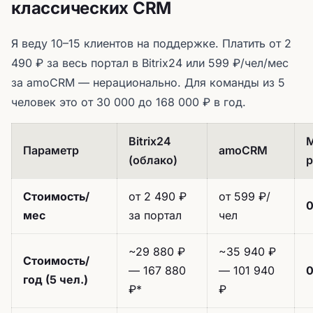
классических CRM
Я веду 10–15 клиентов на поддержке. Платить от 2
490 ₽ за весь портал в Bitrix24 или 599 ₽/чел/мес
за amoCRM — нерационально. Для команды из 5
человек это от 30 000 до 168 000 ₽ в год.
Bitrix24
Параметр
amoCRM
(облако)
Стоимость/
от 2 490 ₽
от 599 ₽/
0
мес
за портал
чел
~29 880 ₽
~35 940 ₽
Стоимость/
— 167 880
— 101 940
0
год (5 чел.)
₽*
₽