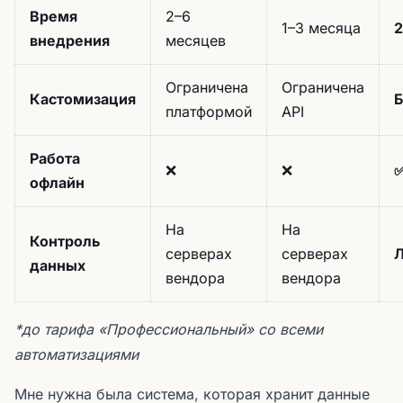
Время
2–6
1–3 месяца
2
внедрения
месяцев
Ограничена
Ограничена
Кастомизация
Б
платформой
API
Работа
❌
❌
офлайн
На
На
Контроль
серверах
серверах
Л
данных
вендора
вендора
*до тарифа «Профессиональный» со всеми
автоматизациями
Мне нужна была система, которая хранит данные