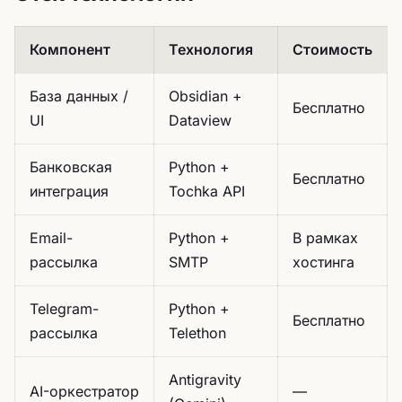
Компонент
Технология
Стоимость
База данных /
Obsidian +
Бесплатно
UI
Dataview
Банковская
Python +
Бесплатно
интеграция
Tochka API
Email-
Python +
В рамках
рассылка
SMTP
хостинга
Telegram-
Python +
Бесплатно
рассылка
Telethon
Antigravity
AI-оркестратор
—