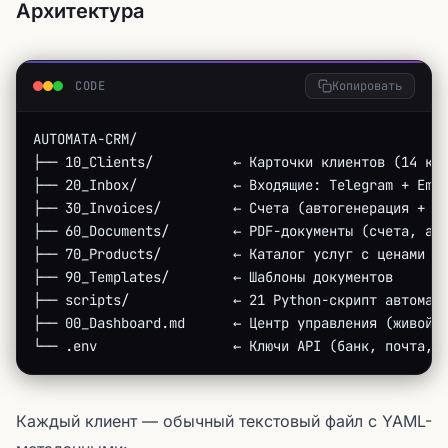
Архитектура
CODE
Копировать
AUTOMATA-CRM/
├── 10_Clients/          ← Карточки клиентов (14 ко
├── 20_Inbox/            ← Входящие: Telegram + Ema
├── 30_Invoices/         ← Счета (автогенерация + P
├── 60_Documents/        ← PDF-документы (счета, ак
├── 70_Products/         ← Каталог услуг с ценами
├── 90_Templates/        ← Шаблоны документов
├── scripts/             ← 21 Python-скрипт автомат
├── 00_Dashboard.md      ← Центр управления (живой 
└── .env                 ← Ключи API (банк, почта, 
Каждый клиент — обычный текстовый файл с YAML-