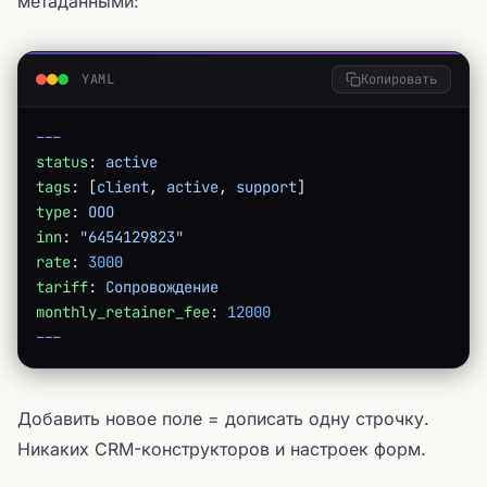
метаданными:
YAML
Копировать
---
status
: 
active
tags
: [
client
, 
active
, 
support
]
type
: 
ООО
inn
: 
"6454129823"
rate
: 
3000
tariff
: 
Сопровождение
monthly_retainer_fee
: 
12000
---
Добавить новое поле = дописать одну строчку.
Никаких CRM-конструкторов и настроек форм.