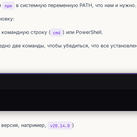
и
в системную переменную PATH, что нам и нужно.
npm
новку:
 командную строку (
) или PowerShell.
cmd
едно две команды, чтобы убедиться, что все установле
 версия, например,
)
v20.14.0