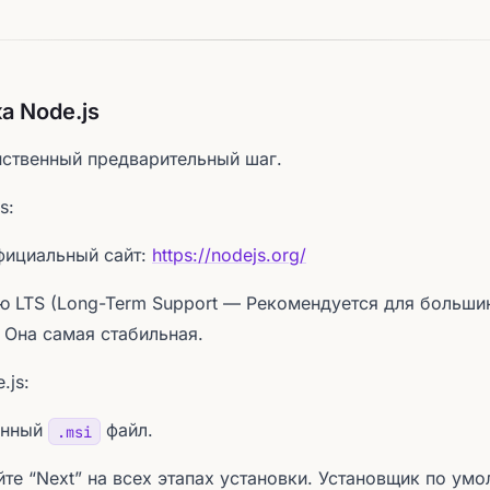
а Node.js
нственный предварительный шаг.
s:
фициальный сайт:
https://nodejs.org/
ю LTS (Long-Term Support — Рекомендуется для больши
 Она самая стабильная.
.js:
анный
файл.
.msi
те “Next” на всех этапах установки. Установщик по ум