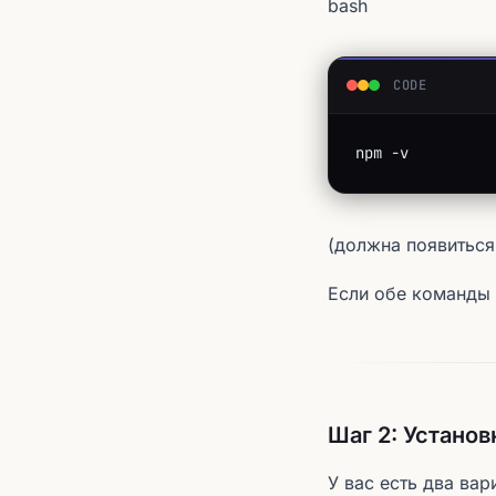
bash
CODE
npm -v
(должна появиться
Если обе команды 
Шаг 2: Установ
У вас есть два вар