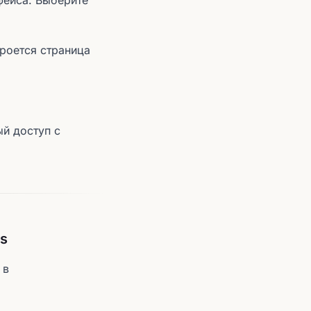
фейса. Выберите
кроется страница
ый доступ с
s
 в