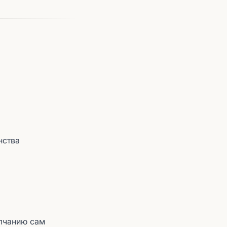
нства
олчанию сам