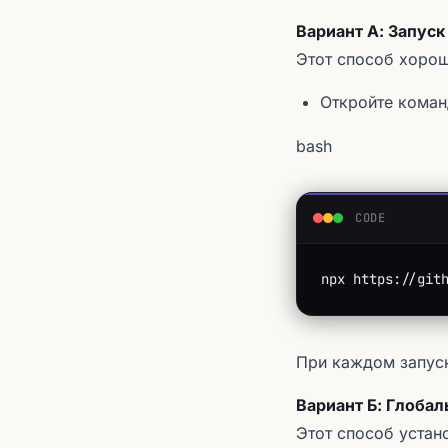
Вариант А: Запуск
Этот способ хорош
Откройте коман
bash
CODE
npx https://git
При каждом запуск
Вариант Б: Глобал
Этот способ устан