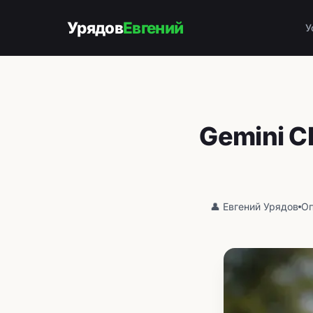
Урядов
Евгений
У
Gemini C
👤 Евгений Урядов
Оп