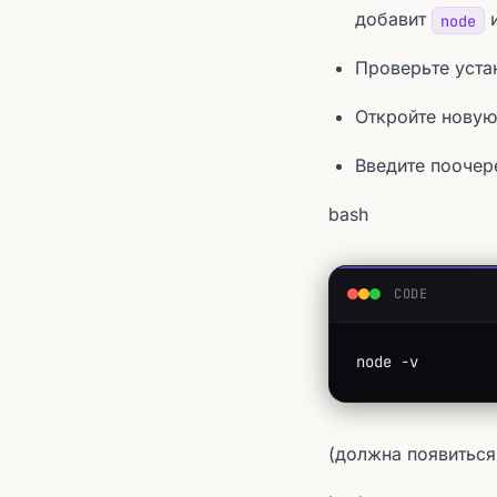
добавит
node
Проверьте уста
Откройте новую
Введите поочер
bash
CODE
node -v
(должна появиться