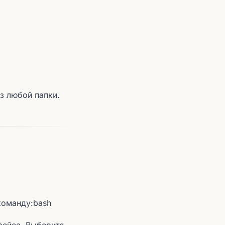
з любой папки.
команду:bash