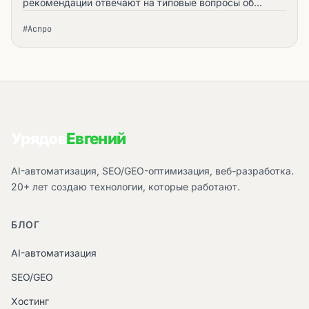
рекомендации отвечают на типовые вопросы об
установке, первичной настройке решения, заполнении
#Аспро
сайта контентом и запуске интернет-магазина.
Урядов
Евгений
AI-автоматизация, SEO/GEO-оптимизация, веб-разработка.
20+ лет создаю технологии, которые работают.
БЛОГ
AI-автоматизация
SEO/GEO
Хостинг