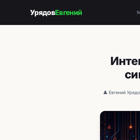
Урядов
Евгений
У
Инте
си
👤 Евгений Уряд