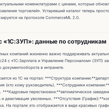
актуальными номенклатурами с ценами, которые обнов
равления торговлей». Устаревший каталог теперь прост
зируется на протоколе CommerceML 2.0.
с «1С:ЗУП»: данные по сотрудникам
пных компаний жизненно важно поддерживать актуальн
с24 с «1С:Зарплата и Управление Персоналом» (ЗУП) за
 документооборота в интранете.
ается из 1С на портал: ***Структура компании:**депар
ия (кто кому руководитель). ***Сотрудники компании:
. ***Кадровые перестановки:**автоматическое заведен
 и деактивация уволенных. ***Отсутствия (График):**к
ка. На портале это отображается в виде красивых графи