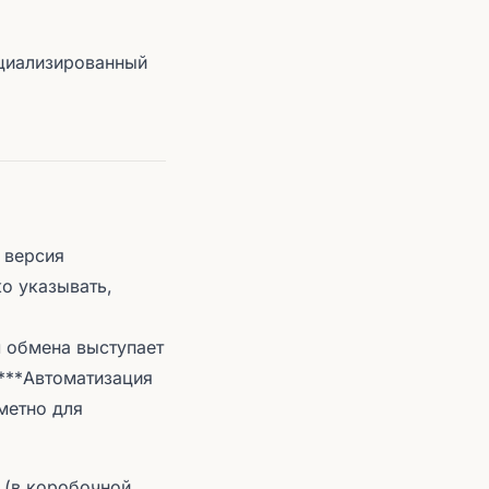
ециализированный
 версия
ко указывать,
 обмена выступает
 ***Автоматизация
метно для
 (в коробочной