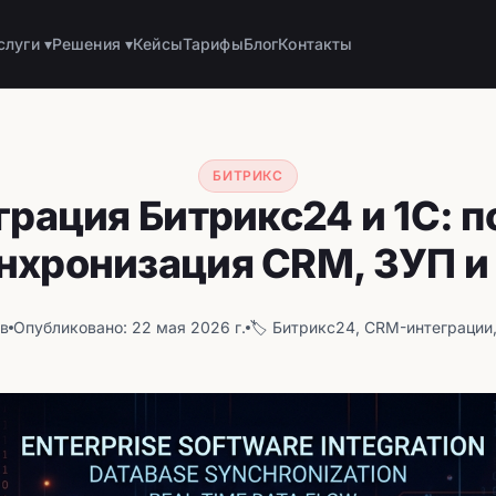
слуги ▾
Решения ▾
Кейсы
Тарифы
Блог
Контакты
БИТРИКС
грация Битрикс24 и 1С: п
нхронизация CRM, ЗУП и
ов
Опубликовано: 22 мая 2026 г.
🏷️ Битрикс24, CRM-интеграции,