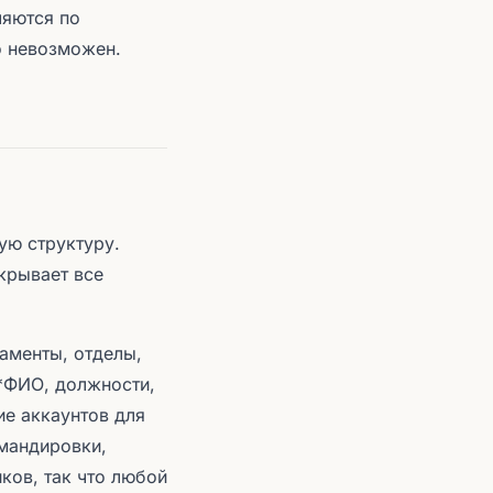
ляются по
о невозможен.
ую структуру.
крывает все
таменты, отделы,
**ФИО, должности,
ие аккаунтов для
омандировки,
ков, так что любой