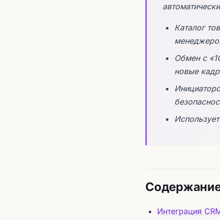
автоматически
Каталог то
менеджеров
Обмен с «1
новые кадры
Инициаторо
безопаснос
Использует
Содержани
Интеграция CRM