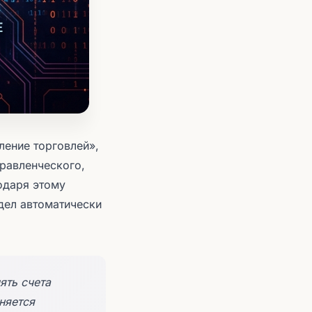
ление торговлей»,
равленческого,
одаря этому
дел автоматически
ять счета
няется