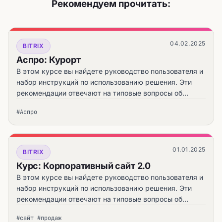
Рекомендуем прочитать:
04.02.2025
BITRIX
Аспро: Курорт
В этом курсе вы найдете руководство пользователя и
набор инструкций по использованию решения. Эти
рекомендации отвечают на типовые вопросы об
установке, первичной настройке решения, заполнении
#Аспро
сайта контентом и запуске интернет-магазина.
01.01.2025
BITRIX
Курс: Корпоративный сайт 2.0
В этом курсе вы найдете руководство пользователя и
набор инструкций по использованию решения. Эти
рекомендации отвечают на типовые вопросы об
установке, первичной настройке решения, заполнении
#сайт #продаж
сайта контентом и запуске интернет-магазина.