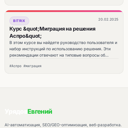
20.02.2025
BITRIX
Курс &quot;Миграция на решения
Аспро&quot;
В этом курсе вы найдете руководство пользователя и
набор инструкций по использованию решения. Эти
рекомендации отвечают на типовые вопросы об
установке, первичной настройке решения, заполнении
#Аспро #миграция
сайта контентом и запуске интернет-магазина.
Урядов
Евгений
AI-автоматизация, SEO/GEO-оптимизация, веб-разработка.