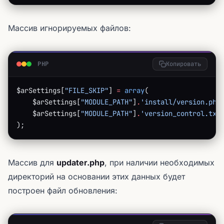
Массив игнорируемых файлов:
PHP
Копировать
$arSettings[
"FILE_SKIP"
] 
=
 array
(
    $arSettings[
"MODULE_PATH"
]
.
'install/version.php
    $arSettings[
"MODULE_PATH"
]
.
'version_control.txt
);
Массив для
updater.php
, при наличии необходимых
директорий на основании этих данных будет
построен файл обновления: