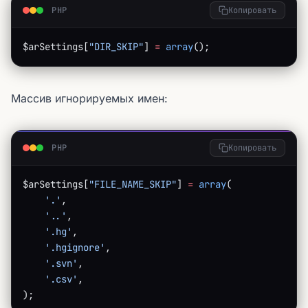
PHP
Копировать
$arSettings[
"DIR_SKIP"
] 
=
 array
();
Массив игнорируемых имен:
PHP
Копировать
$arSettings[
"FILE_NAME_SKIP"
] 
=
 array
(
    '.'
,
    '..'
,
    '.hg'
,
    '.hgignore'
,
    '.svn'
,
    '.csv'
,
);