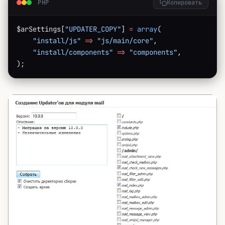
PHP
Копировать
$arSettings[
"UPDATER_COPY"
] 
=
 array
(
    "install/js"
 =>
 "js/main/core"
,
    "install/components"
 =>
 "components"
,
);