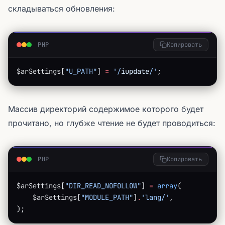
складываться обновления:
PHP
Копировать
$arSettings[
"U_PATH"
] 
=
 '/
iupdate
/'
;
Массив директорий содержимое которого будет
прочитано, но глубже чтение не будет проводиться:
PHP
Копировать
$arSettings[
"DIR_READ_NOFOLLOW"
] 
=
 array
(
    $arSettings[
"MODULE_PATH"
]
.
'lang/'
,
);