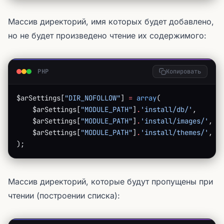
Массив директорий, имя которых будет добавлено,
но не будет произведено чтение их содержимого:
PHP
Копировать
$arSettings[
"DIR_NOFOLLOW"
] 
=
 array
(
    $arSettings[
"MODULE_PATH"
]
.
'install/db/'
,
    $arSettings[
"MODULE_PATH"
]
.
'install/images/'
,
    $arSettings[
"MODULE_PATH"
]
.
'install/themes/'
,
);
Массив директорий, которые будут пропущены при
чтении (построении списка):