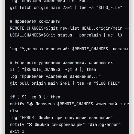
log "Получаем изменения с GitHub..."
git fetch origin main 2>&1 | tee -a "$LOG_FILE"
# Проверяем конфликты
REMOTE_CHANGES=$(git rev-list HEAD..origin/main --c
LOCAL_CHANGES=$(git status --porcelain | wc -l)
log "Удаленных изменений: $REMOTE_CHANGES, локальны
# Если есть удаленные изменения, сливаем их
if [ "$REMOTE_CHANGES" -gt 0 ]; then
log "Применяем удаленные изменения..."
git pull origin main 2>&1 | tee -a "$LOG_FILE"
if [ $? -eq 0 ]; then
notify "📥 Получено $REMOTE_CHANGES изменений с серв
else
log "ERROR: Ошибка при получении изменений"
notify "❌ Ошибка синхронизации" "dialog-error"
exit 1