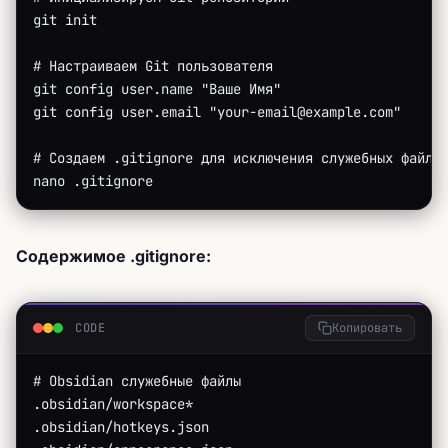
git init
# Настраиваем Git пользователя
git config user.name "Ваше Имя"
git config user.email "your-email@example.com"
# Создаем .gitignore для исключения служебных файло
nano .gitignore
Содержимое .gitignore:
CODE
Копировать
# Obsidian служебные файлы
.obsidian/workspace*
.obsidian/hotkeys.json