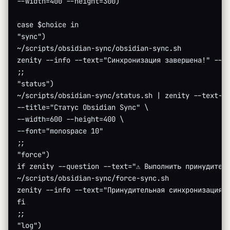
--width=400 --height=300)
case $choice in
"sync")
~/scripts/obsidian-sync/obsidian-sync.sh
zenity --info --text="Синхронизация завершена!" --t
;;
"status")
~/scripts/obsidian-sync/status.sh | zenity --text-i
--title="Статус Obsidian Sync" \
--width=600 --height=400 \
--font="monospace 10"
;;
"force")
if zenity --question --text="⚠️ Выполнить принудител
~/scripts/obsidian-sync/force-sync.sh
zenity --info --text="Принудительная синхронизация 
fi
;;
"log")