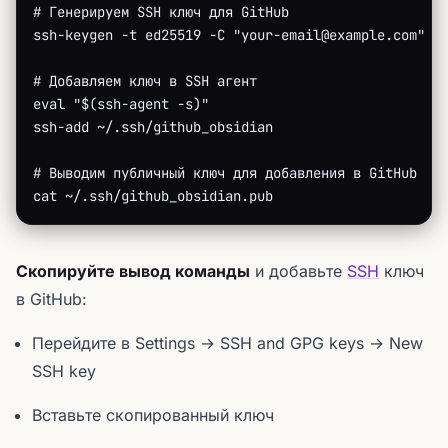
# Генерируем SSH ключ для GitHub
ssh-keygen -t ed25519 -C "your-email@example.com" -
# Добавляем ключ в SSH агент
eval "$(ssh-agent -s)"
ssh-add ~/.ssh/github_obsidian
# Выводим публичный ключ для добавления в GitHub
cat ~/.ssh/github_obsidian.pub
Скопируйте вывод команды
и добавьте
SSH
ключ
в GitHub:
Перейдите в Settings → SSH and GPG keys → New
SSH key
Вставьте скопированный ключ