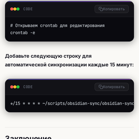
CODE
Копировать
# Открываем crontab для редактирования
crontab -e
Добавьте следующую строку для
автоматической синхронизации каждые 15 минут:
CODE
Копировать
*/15 * * * * ~/scripts/obsidian-sync/obsidian-sync.
Заключение