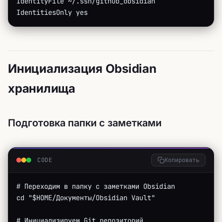
IdentityFile ~/.ssh/github_obsidian
IdentitiesOnly yes
Инициализация Obsidian
хранилища
Подготовка папки с заметками
CODE
Копировать
# Переходим в папку с заметками Obsidian
cd "$HOME/Документы/Obsidian Vault"
# Инициализируем Git репозиторий