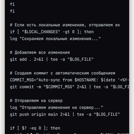
fi
fi
# Если есть локальные изменения, отправляем их
if [ "$LOCAL_CHANGES" -gt 0 ]; then
log "Сохраняем локальные изменения..."
# Добавляем все изменения
git add . 2>&1 | tee -a "$LOG_FILE"
# Создаем коммит с автоматическим сообщением
COMMIT_MSG="Auto-sync from $HOSTNAME: $(date '+%Y-%
git commit -m "$COMMIT_MSG" 2>&1 | tee -a "$LOG_FIL
# Отправляем на сервер
log "Отправляем изменения на сервер..."
git push origin main 2>&1 | tee -a "$LOG_FILE"
if [ $? -eq 0 ]; then