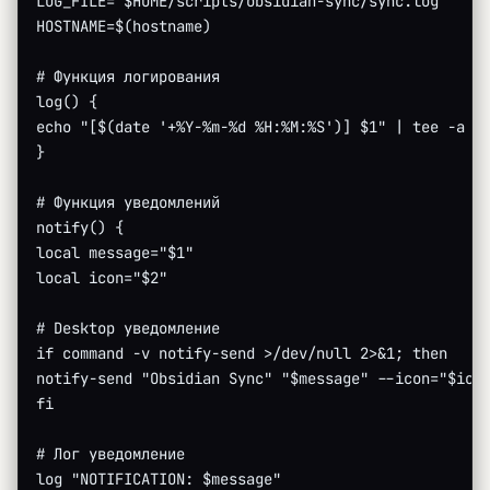
LOG_FILE="$HOME/scripts/obsidian-sync/sync.log"
HOSTNAME=$(hostname)
# Функция логирования
log() {
echo "[$(date '+%Y-%m-%d %H:%M:%S')] $1" | tee -a "
}
# Функция уведомлений
notify() {
local message="$1"
local icon="$2"
# Desktop уведомление
if command -v notify-send >/dev/null 2>&1; then
notify-send "Obsidian Sync" "$message" --icon="$ico
fi
# Лог уведомление
log "NOTIFICATION: $message"