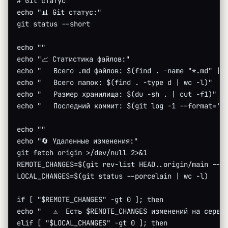
# Git статус
echo "📊 Git статус:"
git status --short
echo ""
echo "📈 Статистика файлов:"
echo "   Всего .md файлов: $(find . -name "*.md" | 
echo "   Всего папок: $(find . -type d | wc -l)"
echo "   Размер хранилища: $(du -sh . | cut -f1)"
echo "   Последний коммит: $(git log -1 --format='%
echo ""
echo "🔄 Удаленные изменения:"
git fetch origin >/dev/null 2>&1
REMOTE_CHANGES=$(git rev-list HEAD..origin/main --c
LOCAL_CHANGES=$(git status --porcelain | wc -l)
if [ "$REMOTE_CHANGES" -gt 0 ]; then
echo "   ⚠️  Есть $REMOTE_CHANGES изменений на серве
elif [ "$LOCAL_CHANGES" -gt 0 ]; then