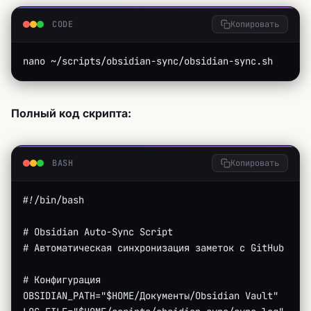
CODE
Копировать
nano ~/scripts/obsidian-sync/obsidian-sync.sh
Полный код скрипта:
BASH
Копировать
#!/bin/bash
# Obsidian Auto-Sync Script
# Автоматическая синхронизация заметок с GitHub
# Конфигурация
OBSIDIAN_PATH="$HOME/Документы/Obsidian Vault"