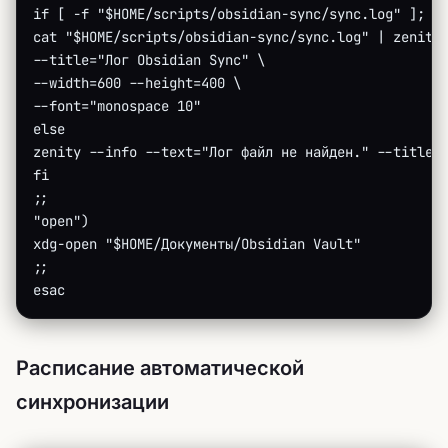
if [ -f "$HOME/scripts/obsidian-sync/sync.log" ]; t
cat "$HOME/scripts/obsidian-sync/sync.log" | zenity
--title="Лог Obsidian Sync" \
--width=600 --height=400 \
--font="monospace 10"
else
zenity --info --text="Лог файл не найден." --title=
fi
;;
"open")
xdg-open "$HOME/Документы/Obsidian Vault"
;;
esac
Расписание автоматической
синхронизации