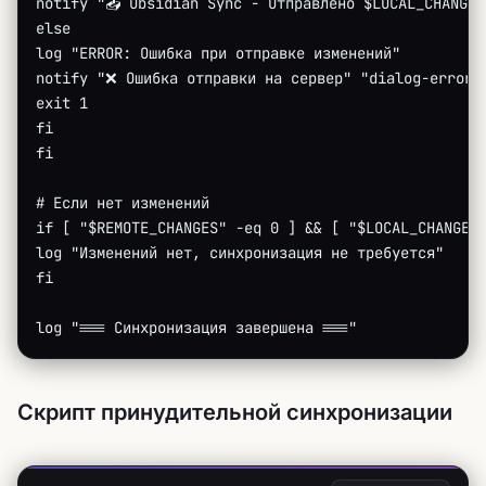
notify "📤 Obsidian Sync - Отправлено $LOCAL_CHANGES
else
log "ERROR: Ошибка при отправке изменений"
notify "❌ Ошибка отправки на сервер" "dialog-error"
exit 1
fi
fi
# Если нет изменений
if [ "$REMOTE_CHANGES" -eq 0 ] && [ "$LOCAL_CHANGES
log "Изменений нет, синхронизация не требуется"
fi
log "=== Синхронизация завершена ==="
Скрипт принудительной синхронизации