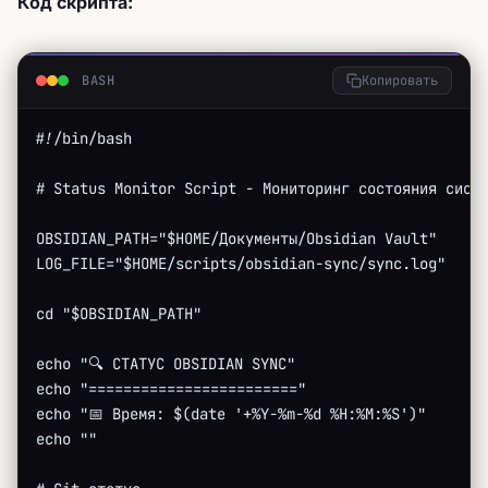
Код скрипта:
BASH
Копировать
#!/bin/bash
# Status Monitor Script - Мониторинг состояния сист
OBSIDIAN_PATH="$HOME/Документы/Obsidian Vault"
LOG_FILE="$HOME/scripts/obsidian-sync/sync.log"
cd "$OBSIDIAN_PATH"
echo "🔍 СТАТУС OBSIDIAN SYNC"
echo "========================"
echo "📅 Время: $(date '+%Y-%m-%d %H:%M:%S')"
echo ""