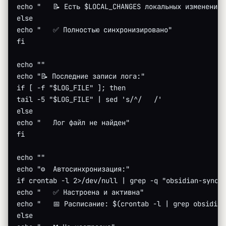
echo "   📝 Есть $LOCAL_CHANGES локальных изменений"
else
echo "   ✅ Полностью синхронизировано"
fi
echo ""
echo "📝 Последние записи лога:"
if [ -f "$LOG_FILE" ]; then
tail -5 "$LOG_FILE" | sed 's/^/   /'
else
echo "   Лог файл не найден"
fi
echo ""
echo "⚙️  Автосинхронизация:"
if crontab -l 2>/dev/null | grep -q "obsidian-sync"
echo "   ✅ Настроена и активна"
echo "   📅 Расписание: $(crontab -l | grep obsidian
else