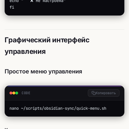
echo "   ❌ Не настроена"
fi
Графический интерфейс
управления
Простое меню управления
CODE
Копировать
nano ~/scripts/obsidian-sync/quick-menu.sh