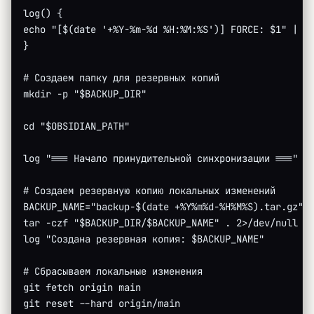
log() {
echo "[$(date '+%Y-%m-%d %H:%M:%S')] FORCE: $1" | t
}
# Создаем папку для резервных копий
mkdir -p "$BACKUP_DIR"
cd "$OBSIDIAN_PATH"
log "=== Начало принудительной синхронизации ==="
# Создаем резервную копию локальных изменений
BACKUP_NAME="backup-$(date +%Y%m%d-%H%M%S).tar.gz"
tar -czf "$BACKUP_DIR/$BACKUP_NAME" . 2>/dev/null
log "Создана резервная копия: $BACKUP_NAME"
# Сбрасываем локальные изменения
git fetch origin main
git reset --hard origin/main