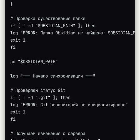
}
# Проверка существования папки
if [ ! -d "$OBSIDIAN_PATH" ]; then
log "ERROR: Папка Obsidian не найдена: $OBSIDIAN_PA
exit 1
fi
cd "$OBSIDIAN_PATH"
log "=== Начало синхронизации ==="
# Проверяем статус Git
if [ ! -d ".git" ]; then
log "ERROR: Git репозиторий не инициализирован"
exit 1
fi
# Получаем изменения с сервера