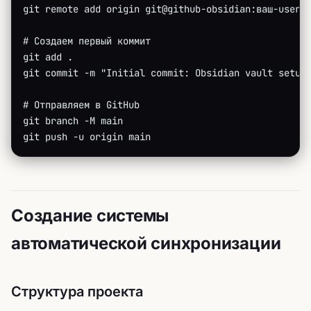
git remote add origin git@github-obsidian:ваш-usern
# Создаем первый коммит
git add .
git commit -m "Initial commit: Obsidian vault setup
# Отправляем в GitHub
git branch -M main
git push -u origin main
Создание системы
автоматической синхронизации
Структура проекта