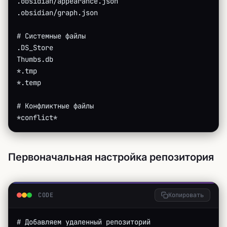
.obsidian/appearance.json
.obsidian/graph.json
# Системные файлы
.DS_Store
Thumbs.db
*.tmp
*.temp
# Конфликтные файлы
*conflict*
Первоначальная настройка репозитория
CODE
Копировать
# Добавляем удаленный репозиторий