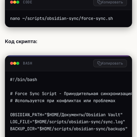
CODE
Копировать
nano ~/scripts/obsidian-sync/force-sync.sh
Код скрипта:
BASH
Копировать
#!/bin/bash
# Force Sync Script - Принудительная синхронизация
# Используется при конфликтах или проблемах
OBSIDIAN_PATH="$HOME/Документы/Obsidian Vault"
LOG_FILE="$HOME/scripts/obsidian-sync/sync.log"
BACKUP_DIR="$HOME/scripts/obsidian-sync/backups"