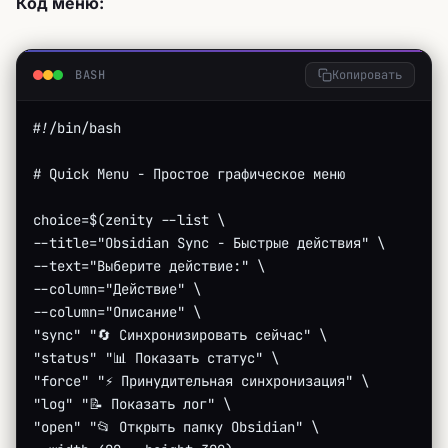
Код меню:
BASH
Копировать
#!/bin/bash
# Quick Menu - Простое графическое меню
choice=$(zenity --list \
--title="Obsidian Sync - Быстрые действия" \
--text="Выберите действие:" \
--column="Действие" \
--column="Описание" \
"sync" "🔄 Синхронизировать сейчас" \
"status" "📊 Показать статус" \
"force" "⚡ Принудительная синхронизация" \
"log" "📝 Показать лог" \
"open" "📂 Открыть папку Obsidian" \