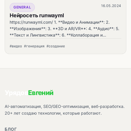
16.05.2024
GENERAL
Нейросеть runwayml
https://runwayml.com/ 1. **Видео и Анимации**: 2.
**Изображения**: 3. **3D и AR/VR**: 4. **Аудио**: 5.
**Текст и Лингвистика**: 6. **Коллаборация и
обмен**: 7. **Модельный зоопарк**:.
#видео #генерация #создание
Урядов
Евгений
AI-автоматизация, SEO/GEO-оптимизация, веб-разработка.
20+ лет создаю технологии, которые работают.
БЛОГ