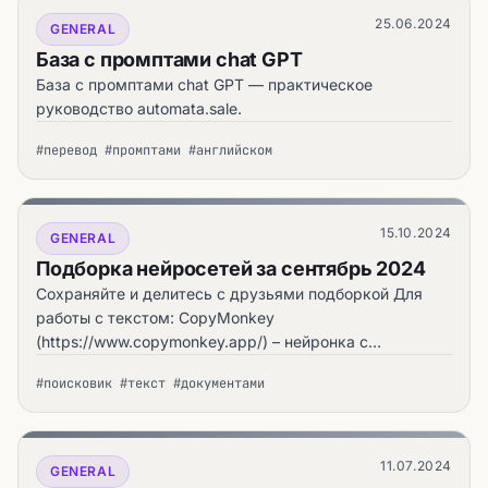
25.06.2024
GENERAL
База с промптами chat GPT
База с промптами chat GPT — практическое
руководство automata.sale.
#перевод #промптами #английском
15.10.2024
GENERAL
Подборка нейросетей за сентябрь 2024
Сохраняйте и делитесь с друзьями подборкой Для
работы с текстом: CopyMonkey
(https://www.copymonkey.app/) – нейронка с
поддержкой русского языка для полной обработки
#поисковик #текст #документами
текста с удобнейшим интерфейсом.
11.07.2024
GENERAL