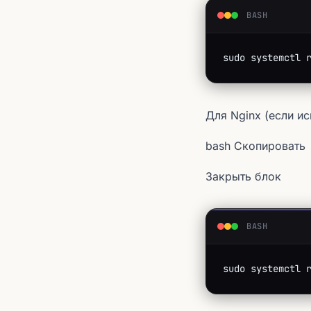
BASH
sudo systemctl 
Для Nginx (если ис
bash Скопировать
Закрыть блок
BASH
sudo systemctl 