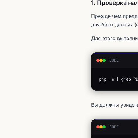
1. Проверка на
Прежде чем предпр
для базы данных 
Для этого выполни
CODE
php -m | grep P
Вы должны увидеть
CODE