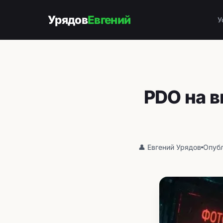
Урядов
Евгений
У
PDO на 
👤 Евгений Урядов
Опубл