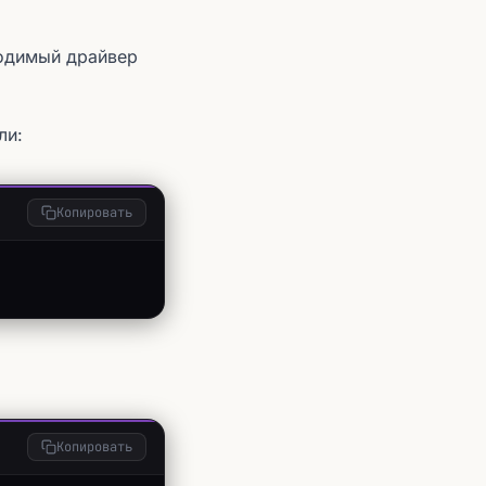
одимый драйвер
ли:
Копировать
Копировать