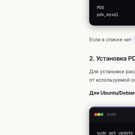
PDO
pdo_mysql
Если в списке нет
2. Установка P
Для установки рас
от используемой о
Для Ubuntu/Debian
BASH
sudo apt update