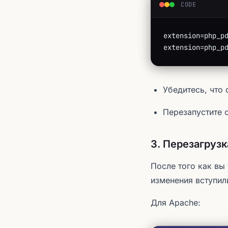
CODE
extension=php_p
extension=php_p
Убедитесь, что
Перезапустите 
3. Перезагрузк
После того как вы
изменения вступили
Для Apache: