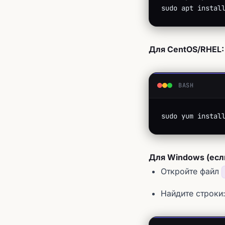
sudo apt instal
Для CentOS/RHEL:
BASH
sudo yum instal
Для Windows (есл
Откройте файл
Найдите строки