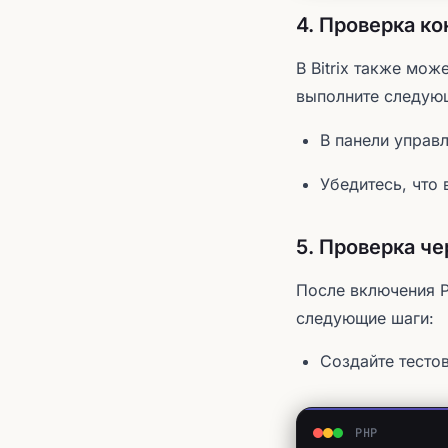
4. Проверка ко
В Bitrix также мож
выполните следую
В панели управл
Убедитесь, что 
5. Проверка чер
После включения P
следующие шаги:
Создайте тесто
PHP