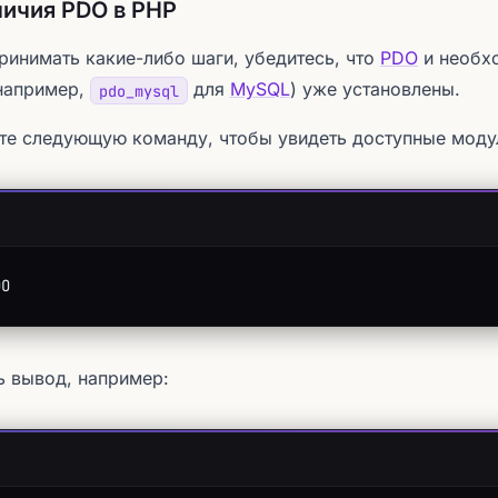
личия PDO в PHP
инимать какие-либо шаги, убедитесь, что
PDO
и необх
(например,
для
MySQL
) уже установлены.
pdo_mysql
те следующую команду, чтобы увидеть доступные моду
DO
 вывод, например: