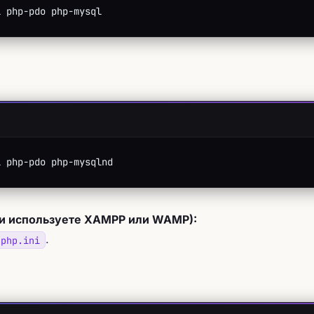
l php-pdo php-mysql
l php-pdo php-mysqlnd
и используете XAMPP или WAMP):
.
php.ini
: