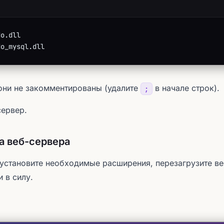
do.dll
do_mysql.dll
 они не закомментированы (удалите
в начале строк).
;
сервер.
а веб-сервера
 установите необходимые расширения, перезагрузите ве
 в силу.