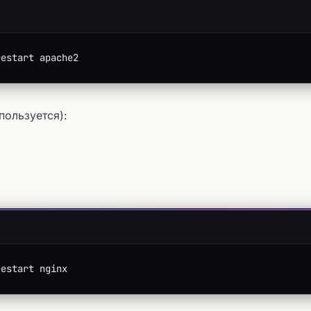
restart apache2
пользуется):
restart nginx